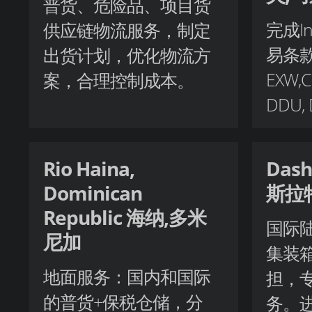
普货、危险品、项目货
完成In
供应链物流服务，制定
易条
出货计划，优化物流方
EXW,C
案，合理控制成本。
DDU,
Rio Haina,
Dash
Dominican
斯拉
Republic 海纳,多米
国际
尼加
集装
地面服务：国内和国际
担，
的普货+保税仓储，分
务。