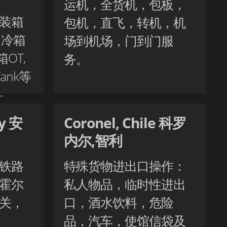
运机，全货机，包板，
装箱
包机，直飞，转机，机
，冷箱
场到机场，门到门服
箱OT,
务。
ank等
-
lk
ey 安
Coronel, Chile 科罗
内尔,智利
铁路
特殊货物进出口操作：
霍尔
私人物品，临时性进出
关，
口，酒水饮料，危险
品，汽车，使馆信袋及