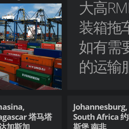
大高RM
装箱拖
如有需
的运输
asina,
Johannesburg,
agascar 塔马塔
South Africa
马达加斯加
斯堡,南非