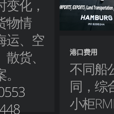
时变化，
货物情
海运、空
港口费用
、散货、
不同船
案。
同，综
553
小柜RM
448