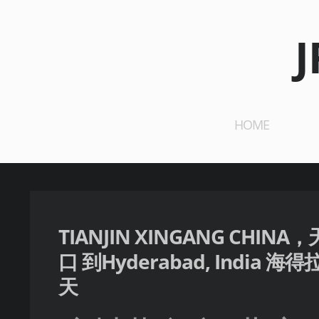
HOME
TIANJIN XINGANG CHIN
口 到Hyderabad, India 海得
天