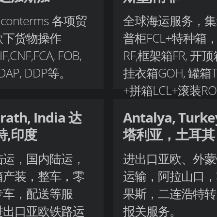
conterms 各项贸
全球海运服务，集
款下货物操作
普柜FCL+特种箱
IF,CNF,FCA, FOB,
RF,框架箱FR, 开顶
 DAP, DDP等。
挂衣箱GOH, 罐箱T
+拼箱LCL+滚装RO
RO+散杂 Break bu
rath, India 达
Antalya, Turk
特,印度
塔利亚，土耳其
陆运，国内陆运，
进出口亚欧、外蒙
箱产装，整车，零
运输，阿拉山口，
专车，配送等服
果斯，二连浩特转
进出口亚欧铁路运
报关服务。