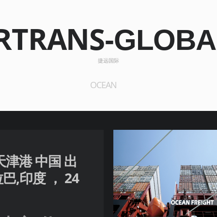
JRTRANS
-GLOBA
捷远国际
OCEAN
A，天津港 中国 出
拉巴,印度 ， 24