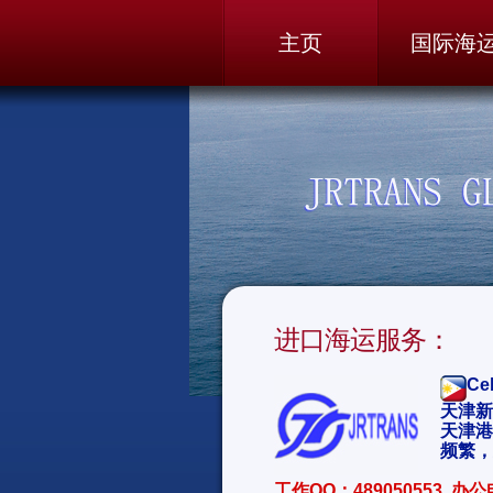
主页
国际海
进口海运服务：
Ce
天津新
天津港
频繁，
工作QQ：489050553 办公电