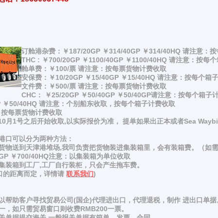
订舱港杂费：￥187/20GP ￥314/40GP ￥314/40HQ 请注
THC : ￥700/20GP ￥1100/40GP ￥1100/40HQ 请注意：
舱单费：￥100/票 请注意：按每票货物计费收取
安保费：￥10/20GP ￥15/40GP ￥15/40HQ 请注意：按每个
文件费：￥500/票 请注意：按每票货物计费收取
CHC： ￥25/20GP ￥50/40GP ￥50/40GP请注意：按每个箱
0GP ￥50/40HQ 请注意：个别船东收取，按每个箱子计费收取
意：按每票货物计费收取
6年10月1号之后开始收取,以实际报价为准， 提单如果出正本或者Sea Waybi
港口可以分为两种方法：
货物送到天津港堆场,我司负责把货物装进集装箱里，会有装箱费。（如
40GP ￥700/40HQ注意：以集装箱为单位收取
集装箱到工厂,工厂自行装柜，只会产生拖车费。
港口的距离而定，详情请
联系我们
)
以帮助客户寻找贸易公司(国企)代理进出口，代理退税，制作 进出口单据
，如只需贸易窗口则收费RMB200一票。
关单据提交海关,一般报关单据有箱单，发票，合同。