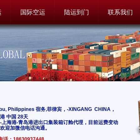
运
国际空运
陆运到门
联系我们
bu, Philippines 宿务,菲律宾，-XINGANG CHINA，
港 中国 28天
-上海港-青岛港进出口集装箱订舱代理，目前运费变动
欢迎加微信电话沟通。
话：18630937448