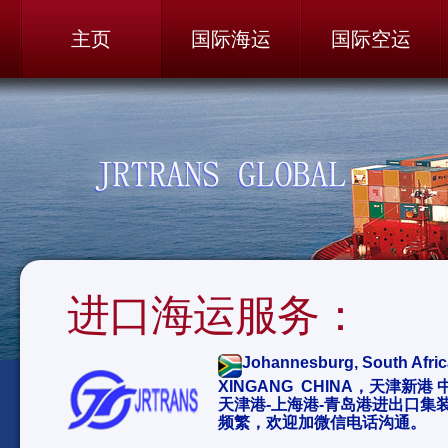
主页
国际海运
国际空运
进口海运服务：
Johannesburg, South A
XINGANG CHINA，天津新港 
天津港-上海港-青岛港进出口集
频繁，欢迎加微信电话沟通。