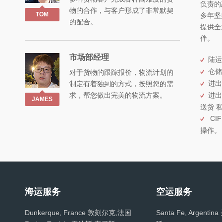
负责的
物的合作，与客户形成了非常默契
TOM
多年坚
的配合。
提供全
伴。
市场部经理
陆运
仓储
对于货物的跟踪报价，物流计划的
进出
制定有着独到的方式，按照您的需
求，帮您做出完美的物流方案。
进出
JAMES
送货 
CIF
操作。
海运服务
空运服务
Dunkerque, France 敦刻尔克,法国
Santa Fe, Argent