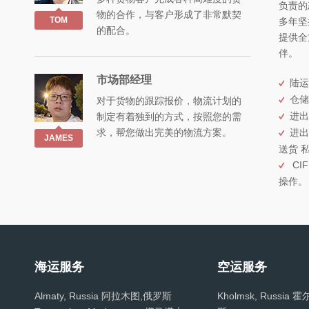
负责的
物的合作，与客户形成了非常默契
TOM
多年坚
的配合。
提供全
伴。
市场部经理
陆运
仓储
对于货物的跟踪报价，物流计划的
进出
制定有着独到的方式，按照您的需
求，帮您做出完美的物流方案。
进出
JAMES
送货 
CIF
操作。
海运服务
空运服务
Almaty, Russia 阿拉木图,俄罗斯
Kholmsk, Russia