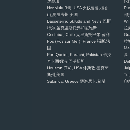
达黎加
伦
Honolulu,(HI), USA 火奴鲁鲁,檀香
Pu
山,夏威夷州,美国
都
Basseterre, St.Kitts and Nevis 巴斯
Wi
特尔,圣克里斯托弗和尼维斯
拉
Cristobal, Chile 克里斯托巴尔,智利
Gu
Fos (Fos sur Mer), France 福斯,法
拉
国
Ma
Port Qasim, Karachi, Pakistan 卡拉
瓜
奇卡西姆港,巴基斯坦
De
Houston,(TX), USA 休斯敦,德克萨
Ja
斯州,美国
Tu
Salonica, Greece 萨洛尼卡,希腊
印