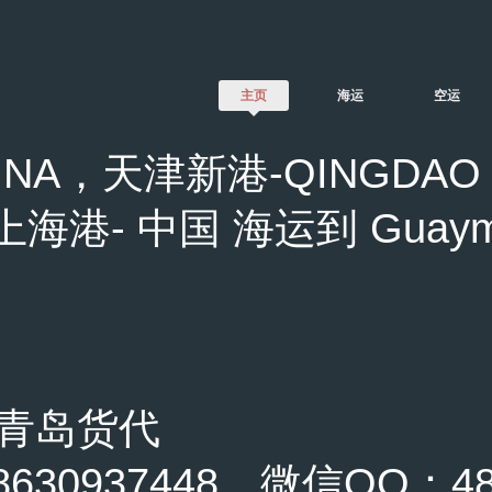
主页
海运
空运
NA，天津新港-QINGDAO 
 上海港- 中国 海运到 Guaym
-青岛货代
0937448，微信QQ：489