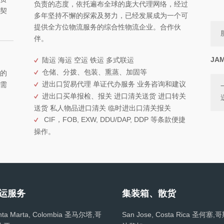
负责的态度，依托遍布全球的庞大代理网络，经过
契
多年坚持不懈的探索及努力，已经发展成为一个可
提供全方位物流服务的综合性物流企业。合作伙
伴。
JA
陆运 海运 空运 铁运 多式联运
仓储、分拨、包装、熏蒸、加固等
的
进出口贸易代理 单证代办服务 业务咨询和建议
需
进出口买单报检、报关 进口清关送货 进口转关
送货 私人物品进口清关 临时进出口清关报关
CIF，FOB, EXW, DDU/DAP, DDP 等条款便捷
操作。
运服务
集装箱、散货
nta Marta, Colombia 圣马尔塔,哥
San Jose, Costa Rica 圣何塞,