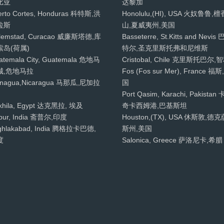
比亚
达黎加
erto Cortes, Honduras 科特斯,洪
Honolulu,(HI), USA 火奴鲁鲁,檀
拉斯
山,夏威夷州,美国
llemstad, Curacao 威廉斯塔德,库
Basseterre, St.Kitts and Nevis
索岛(荷属)
特尔,圣克里斯托弗和尼维斯
atemala City, Guatemala 危地马
Cristobal, Chile 克里斯托巴尔,
城,危地马拉
Fos (Fos sur Mer), France 福斯
nagua,Nicaragua 马那瓜,尼加拉
国
Port Qasim, Karachi, Pakistan
khila, Egypt 达克黑拉, 埃及
奇卡西姆港,巴基斯坦
ipur, India 斋普尔,印度
Houston,(TX), USA 休斯敦,德克
ghlakabad, India 腾格拉卡巴德,
斯州,美国
度
Salonica, Greece 萨洛尼卡,希腊