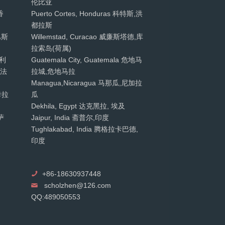
伦比亚
香
Puerto Cortes, Honduras 科特斯,洪
都拉斯
 巴斯
Willemstad, Curacao 威廉斯塔德,库
拉索岛(荷属)
智利
Guatemala City, Guatemala 危地马
,法
拉城,危地马拉
Managua,Nicaragua 马那瓜,尼加拉
 卡拉
瓜
Dekhila, Egypt 达克黑拉, 埃及
萨
Jaipur, India 斋普尔,印度
Tughlakabad, India 腾格拉卡巴德,
印度
+86-18630937448
scholzhen@126.com
QQ:489050553