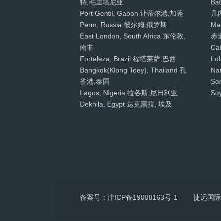
特,毛里塔尼亚
Ba
Port Gentil, Gabon 让蒂尔港,加蓬
几
Perm, Russia 彼尔姆,俄罗斯
Ma
East London, South Africa 东伦敦,
赤
南非
Ca
Fortaleza, Brazil 福塔莱萨,巴西
Lo
Bangkok(Klong Toey), Thailand 孔
Na
雀港,泰国
So
Lagos, Nigeria 拉各斯,尼日利亚
So
Dekhila, Egypt 达克黑拉, 埃及
备案号：津ICP备19008163号-1
捷远国际